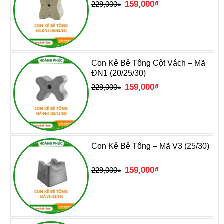
Giá
Giá
159,000
₫
229,000
₫
gốc
hiện
là:
tại
229,000₫.
là:
159,000₫.
Con Kê Bê Tông Cột Vách – Mã
ĐN1 (20/25/30)
Giá
Giá
159,000
₫
229,000
₫
gốc
hiện
là:
tại
229,000₫.
là:
159,000₫.
Con Kê Bê Tông – Mã V3 (25/30)
Giá
Giá
159,000
₫
229,000
₫
gốc
hiện
là:
tại
229,000₫.
là:
159,000₫.