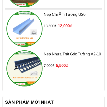
Nẹp Chỉ Âm Tường U20
Giá
Giá
12,000
₫
13,500
₫
gốc
hiện
là:
tại
13,500₫.
là:
12,000₫.
Nẹp Nhựa Trát Góc Tường A2-10
Giá
Giá
5,500
₫
7,000
₫
gốc
hiện
là:
tại
7,000₫.
là:
5,500₫.
SẢN PHẨM MỚI NHẤT