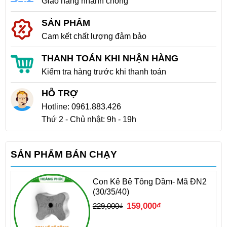
Giao hàng nhanh chóng
SẢN PHẨM
Cam kết chất lượng đảm bảo
THANH TOÁN KHI NHẬN HÀNG
Kiểm tra hàng trước khi thanh toán
HỖ TRỢ
Hotline:
0961.883.426
Thứ 2 - Chủ nhật: 9h - 19h
SẢN PHẨM BÁN CHẠY
Con Kê Bê Tông Dầm- Mã ĐN2
(30/35/40)
Giá
Giá
159,000
₫
229,000
₫
gốc
hiện
là:
tại
229,000₫.
là:
159,000₫.