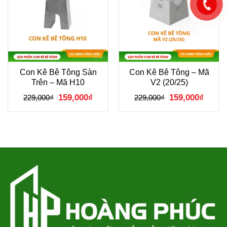
Con Kê Bê Tông Sàn
Con Kê Bê Tông – Mã
Trên – Mã H10
V2 (20/25)
Giá
Giá
Giá
Giá
159,000
₫
159,000
₫
229,000
₫
229,000
₫
gốc
hiện
gốc
hiện
là:
tại
là:
tại
229,000₫.
là:
229,000₫.
là:
159,000₫.
159,00