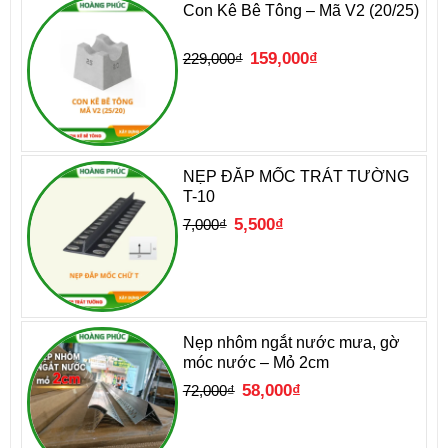
Con Kê Bê Tông – Mã V2 (20/25)
Giá
Giá
159,000
₫
229,000
₫
gốc
hiện
là:
tại
229,000₫.
là:
159,000₫.
NẸP ĐẮP MỐC TRÁT TƯỜNG
T-10
Giá
Giá
5,500
₫
7,000
₫
gốc
hiện
là:
tại
7,000₫.
là:
5,500₫.
Nẹp nhôm ngắt nước mưa, gờ
móc nước – Mỏ 2cm
Giá
Giá
58,000
₫
72,000
₫
gốc
hiện
là:
tại
72,000₫.
là:
58,000₫.