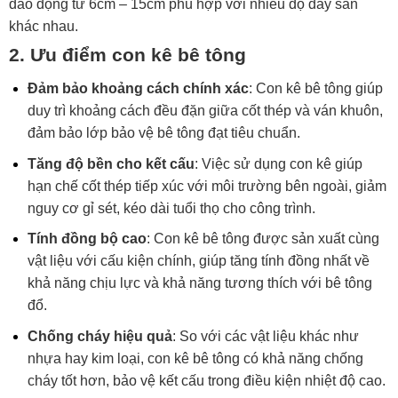
dao động từ 6cm – 15cm phù hợp với nhiều độ dày sàn
khác nhau.
2. Ưu điểm con kê bê tông
Đảm bảo khoảng cách chính xác
: Con kê bê tông giúp
duy trì khoảng cách đều đặn giữa cốt thép và ván khuôn,
đảm bảo lớp bảo vệ bê tông đạt tiêu chuẩn.
Tăng độ bền cho kết cấu
: Việc sử dụng con kê giúp
hạn chế cốt thép tiếp xúc với môi trường bên ngoài, giảm
nguy cơ gỉ sét, kéo dài tuổi thọ cho công trình.
Tính đồng bộ cao
: Con kê bê tông được sản xuất cùng
vật liệu với cấu kiện chính, giúp tăng tính đồng nhất về
khả năng chịu lực và khả năng tương thích với bê tông
đổ.
Chống cháy hiệu quả
: So với các vật liệu khác như
nhựa hay kim loại, con kê bê tông có khả năng chống
cháy tốt hơn, bảo vệ kết cấu trong điều kiện nhiệt độ cao.