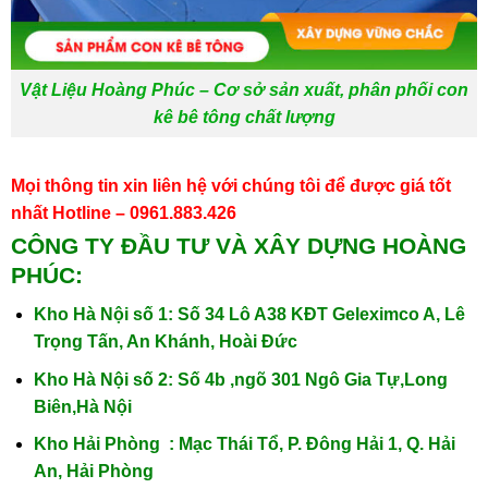
Vật Liệu Hoàng Phúc – Cơ sở sản xuất, phân phối con
kê bê tông chất lượng
Mọi thông tin xin liên hệ với chúng tôi để được giá tốt
nhất
Hotline – 0961.883.426
CÔNG TY ĐẦU TƯ VÀ XÂY DỰNG HOÀNG
PHÚC:
Kho Hà Nội số 1: Số 34 Lô A38 KĐT Geleximco A, Lê
Trọng Tấn, An Khánh, Hoài Đức
Kho Hà Nội số 2: Số 4b ,ngõ 301 Ngô Gia Tự,Long
Biên,Hà Nội
Kho Hải Phòng : Mạc Thái Tổ, P. Đông Hải 1, Q. Hải
An, Hải Phòng