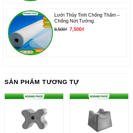
Lưới Thủy Tinh Chống Thấm –
Chống Nứt Tường
Giá
Giá
7,500
₫
8,500
₫
gốc
hiện
là:
tại
8,500₫.
là:
7,500₫.
SẢN PHẨM TƯƠNG TỰ