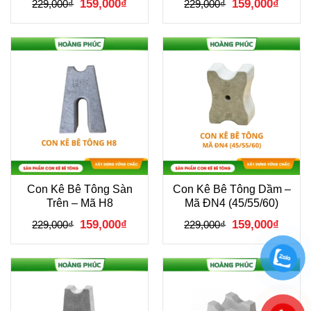
Giá
Giá
Giá
Giá
159,000
₫
159,000
₫
229,000
₫
229,000
₫
gốc
hiện
gốc
hiện
là:
tại
là:
tại
229,000₫.
là:
229,000₫.
là:
159,000₫.
159,00
Con Kê Bê Tông Sàn
Con Kê Bê Tông Dầm –
Trên – Mã H8
Mã ĐN4 (45/55/60)
Giá
Giá
Giá
Giá
159,000
₫
159,000
₫
229,000
₫
229,000
₫
gốc
hiện
gốc
hiện
là:
tại
là:
tại
229,000₫.
là:
229,000₫.
là:
159,000₫.
159,00