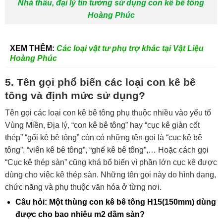
Nhà thầu, đại lý tin tưởng sử dụng con kê bê tông
Hoàng Phúc
XEM THÊM:
Các loại vật tư phụ trợ khác tại Vật Liệu
Hoàng Phúc
5. Tên gọi phổ biến các loại con kê bê
tông và định mức sử dụng?
Tên gọi các loại con kê bê tông phụ thuộc nhiều vào yếu tố
Vùng Miền, Địa lý, “con kê bê tông” hay “cục kê giàn cốt
thép” “gối kê bê tông” còn có những tên gọi là “cục kê bê
tông”, “viên kê bê tông”, “ghế kê bê tông”,… Hoặc cách gọi
“Cục kê thép sàn” cũng khá bổ biến vì phần lớn cục kê được
dùng cho việc kê thép sàn. Những tên gọi này do hình dạng,
chức năng và phụ thuộc văn hóa ở từng nơi.
Câu hỏi: Một thùng con kê bê tông H15(150mm) dùng
được cho bao nhiêu m2 dầm sàn?