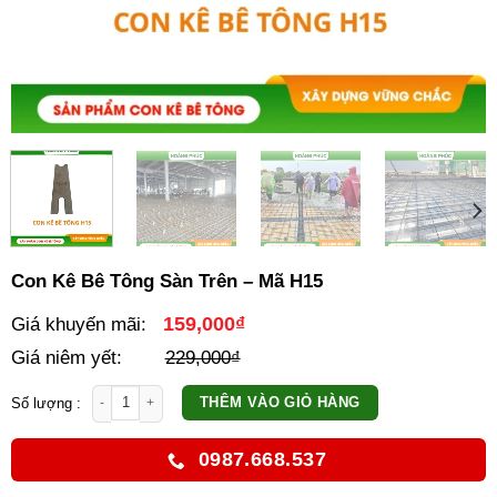
Con Kê Bê Tông Sàn Trên – Mã H15
159,000
₫
Giá khuyến mãi:
Giá niêm yết:
229,000
₫
Con Kê Bê Tông Sàn Trên - Mã H15 số lượng
THÊM VÀO GIỎ HÀNG
0987.668.537