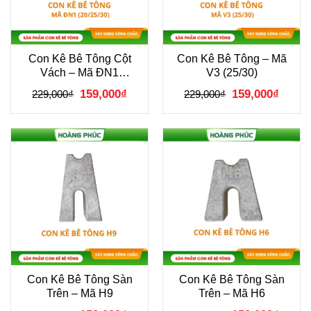
Con Kê Bê Tông Cột
Con Kê Bê Tông – Mã
Vách – Mã ĐN1
V3 (25/30)
(20/25/30)
Giá
Giá
Giá
Giá
159,000
₫
159,000
₫
229,000
₫
229,000
₫
gốc
hiện
gốc
hiện
là:
tại
là:
tại
229,000₫.
là:
229,000₫.
là:
159,000₫.
159,00
Con Kê Bê Tông Sàn
Con Kê Bê Tông Sàn
Trên – Mã H9
Trên – Mã H6