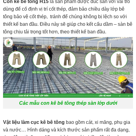
Con kê bê tông H15
là sản phẩm được đúc sẵn với vai trò
dùng để cố định vị trí cốt thép, đảm bảo chiều dày lớp bê
tông bảo vệ cốt thép, tránh để chúng không bị lệch so với
thiết kế ban đầu. Điều này sẽ giúp cho kết cấu dầm – sàn bê
tông chịu tải trọng tốt hơn, theo thiết kế ban đầu.
Các mẫu con kê bê tông thép sàn lớp dưới
Vật liệu làm cục kê bê tông
bao gồm cát, xi măng, phụ gia
và nước… Hình dáng và kích thước sản phẩm rất đa dạng,