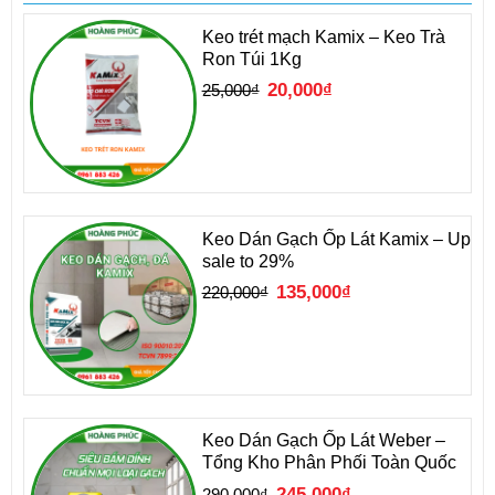
Keo trét mạch Kamix – Keo Trà
Ron Túi 1Kg
Giá
Giá
20,000
₫
25,000
₫
gốc
hiện
là:
tại
25,000₫.
là:
20,000₫.
Keo Dán Gạch Ốp Lát Kamix – Up
sale to 29%
Giá
Giá
135,000
₫
220,000
₫
gốc
hiện
là:
tại
220,000₫.
là:
135,000₫.
Keo Dán Gạch Ốp Lát Weber –
Tổng Kho Phân Phối Toàn Quốc
Giá
Giá
245,000
₫
290,000
₫