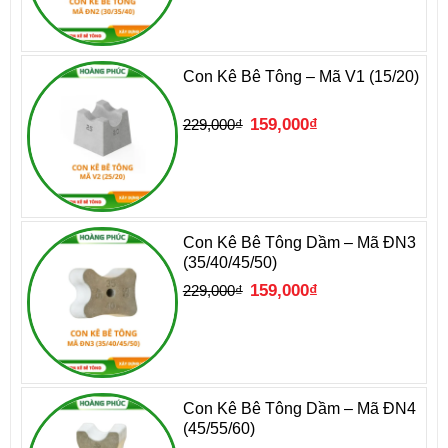
Con Kê Bê Tông – Mã V1 (15/20)
Giá
Giá
159,000
₫
229,000
₫
gốc
hiện
là:
tại
229,000₫.
là:
159,000₫.
Con Kê Bê Tông Dầm – Mã ĐN3
(35/40/45/50)
Giá
Giá
159,000
₫
229,000
₫
gốc
hiện
là:
tại
229,000₫.
là:
159,000₫.
Con Kê Bê Tông Dầm – Mã ĐN4
(45/55/60)