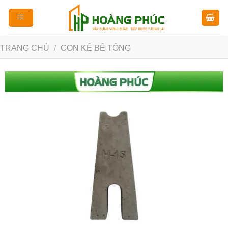
Chuyển
đến
nội
dung
TRANG CHỦ
/
CON KÊ BÊ TÔNG