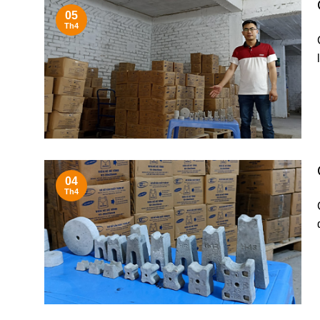
05
Th4
04
Th4