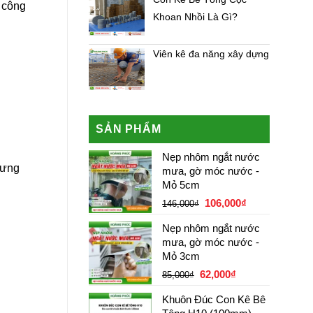
o công
Khoan Nhồi Là Gì?
Viên kê đa năng xây dựng
SẢN PHẨM
Nẹp nhôm ngắt nước
hưng
mưa, gờ móc nước -
Mỏ 5cm
Giá
Giá
106,000
₫
146,000
₫
gốc
hiện
Nẹp nhôm ngắt nước
là:
tại
mưa, gờ móc nước -
146,000₫.
là:
Mỏ 3cm
106,000₫.
Giá
Giá
62,000
₫
85,000
₫
gốc
hiện
Khuôn Đúc Con Kê Bê
là:
tại