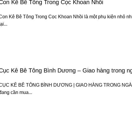
Con Kê Bê Tông Trong Cọc Khoan Nhồi
Con Kê Bê Tông Trong Cọc Khoan Nhồi là một phụ kiện nhỏ n
lại...
Cục Kê Bê Tông Bình Dương – Giao hàng trong n
CỤC KÊ BÊ TÔNG BÌNH DƯƠNG | GIAO HÀNG TRONG NGÀ
đang cần mua...