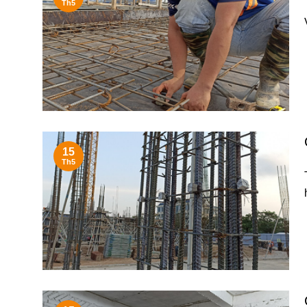
Th5
15
Th5