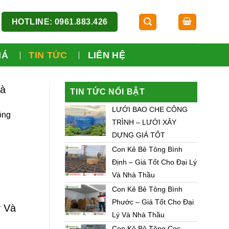
HOTLINE: 0961.883.426
IÁ
TIN TỨC
LIÊN HỆ
Và
TIN TỨC NỔI BẬT
LƯỚI BAO CHE CÔNG
ông
TRÌNH – LƯỚI XÂY
DỰNG GIÁ TỐT
Con Kê Bê Tông Bình
Định – Giá Tốt Cho Đại Lý
Và Nhà Thầu
Con Kê Bê Tông Bình
Phước – Giá Tốt Cho Đại
ý Và
Lý Và Nhà Thầu
Con Kê Bê Tông Cọc