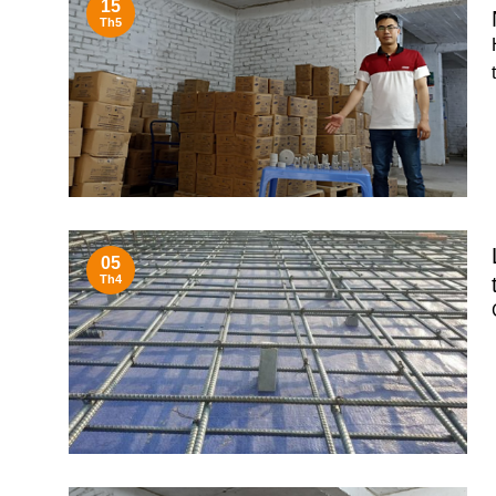
15
Th5
05
Th4