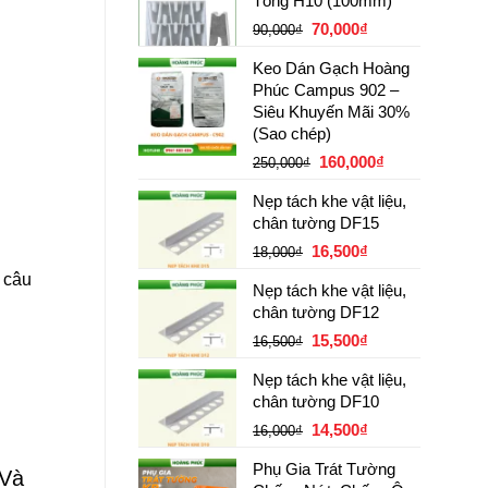
Tông H10 (100mm)
85,000₫.
là:
Giá
Giá
70,000
₫
62,000₫.
90,000
₫
gốc
hiện
Keo Dán Gạch Hoàng
là:
tại
Phúc Campus 902 –
90,000₫.
là:
Siêu Khuyến Mãi 30%
70,000₫.
(Sao chép)
Giá
Giá
160,000
₫
250,000
₫
gốc
hiện
Nẹp tách khe vật liệu,
là:
tại
chân tường DF15
250,000₫.
là:
Giá
Giá
16,500
₫
160,000₫.
18,000
₫
gốc
hiện
 câu
Nẹp tách khe vật liệu,
là:
tại
chân tường DF12
18,000₫.
là:
Giá
Giá
15,500
₫
16,500₫.
16,500
₫
gốc
hiện
Nẹp tách khe vật liệu,
là:
tại
chân tường DF10
16,500₫.
là:
Giá
Giá
14,500
₫
15,500₫.
16,000
₫
gốc
hiện
Phụ Gia Trát Tường
là:
tại
 Và