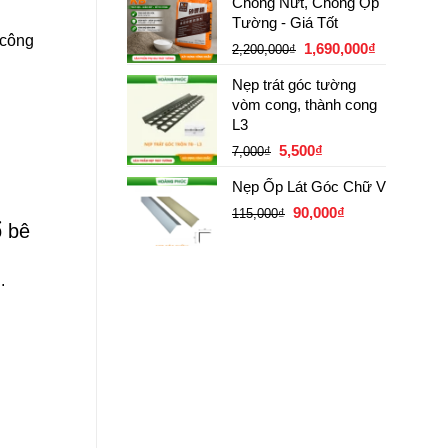
Chống Nứt, Chống Ộp
16,000₫.
là:
Tường - Giá Tốt
14,500₫.
 công
Giá
Giá
1,690,000
₫
2,200,000
₫
gốc
hiện
Nẹp trát góc tường
là:
tại
vòm cong, thành cong
2,200,000₫.
là:
L3
1,690,000
Giá
Giá
5,500
₫
7,000
₫
gốc
hiện
Nẹp Ốp Lát Góc Chữ V
là:
tại
Giá
Giá
7,000₫.
90,000
là:
₫
115,000
₫
ổ bê
gốc
hiện
5,500₫.
là:
tại
115,000₫.
là:
.
90,000₫.