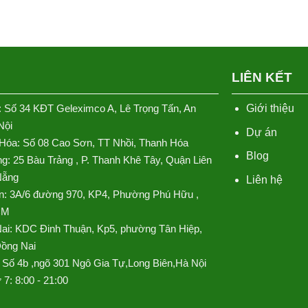
LIÊN KẾT
: Số 34 KĐT Geleximco A, Lê Trọng Tấn, An
Giới thiệu
Nội
Dự án
Hóa: Số 08 Cao Sơn, TT Nhồi, Thanh Hóa
Blog
g: 25 Bàu Trảng , P. Thanh Khê Tây, Quận Liên
Nẵng
Liên hệ
n: 3A/6 đường 970, KP4, Phường Phú Hữu ,
CM
ai: KDC Đinh Thuận, Kp5, phường Tân Hiệp,
Đồng Nai
 Số 4b ,ngõ 301 Ngô Gia Tự,Long Biên,Hà Nội
 7: 8:00 - 21:00