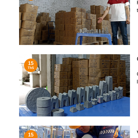
15
Th5
15