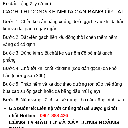
Ke dấu cộng 2 ly (2mm)
CÁCH THI CÔNG KE NHỰA CÂN BẰNG ỐP LÁT
Bước 1: Chèn ke cân bằng xuống dưới gạch sau khi đã trải
keo và đặt gạch ngay ngắn
Bước 2: Đặt viên gạch liền kề, đồng thời chèn thêm nêm
vàng để cố định
Bước 3: Dùng kìm siết chặt ke và nêm để bề mặt gạch
phẳng
Bước 4: Chờ tới khi chất kết dính (keo dán gạch) đã khô
hẳn (chừng sau 24h)
Bước 5: Tháo nêm và ke dọc theo đường ron (Có thể dùng
búa cao su ốp gạch hoặc đá bằng đầu mũi giày)
Bước 6: Nêm vàng cất đi tái sử dụng cho các công trình sau
Giá buôn/ lẻ: Liên hệ với chúng tôi để được giá tốt
nhất
Hotline –
0961.883.426
CÔNG TY ĐẦU TƯ VÀ XÂY DỰNG HOÀNG