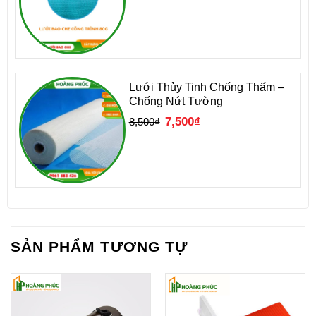
là:
tại
6,500₫.
là:
5,500₫.
Lưới Thủy Tinh Chống Thấm –
Chống Nứt Tường
Giá
Giá
7,500
₫
8,500
₫
gốc
hiện
là:
tại
8,500₫.
là:
7,500₫.
SẢN PHẨM TƯƠNG TỰ