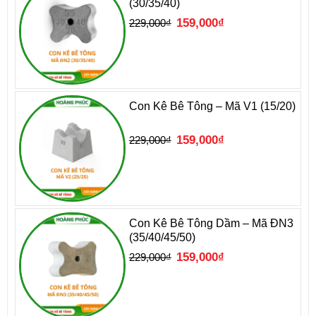
(30/35/40)
Giá
Giá
159,000
₫
229,000
₫
gốc
hiện
là:
tại
229,000₫.
là:
159,000₫.
Con Kê Bê Tông – Mã V1 (15/20)
Giá
Giá
159,000
₫
229,000
₫
gốc
hiện
là:
tại
229,000₫.
là:
159,000₫.
Con Kê Bê Tông Dầm – Mã ĐN3
(35/40/45/50)
Giá
Giá
159,000
₫
229,000
₫
gốc
hiện
là:
tại
229,000₫.
là:
159,000₫.