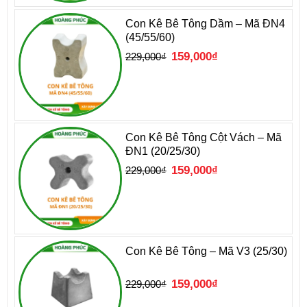
Con Kê Bê Tông Dầm – Mã ĐN4
(45/55/60)
Giá
Giá
159,000
₫
229,000
₫
gốc
hiện
là:
tại
229,000₫.
là:
159,000₫.
Con Kê Bê Tông Cột Vách – Mã
ĐN1 (20/25/30)
Giá
Giá
159,000
₫
229,000
₫
gốc
hiện
là:
tại
229,000₫.
là:
159,000₫.
Con Kê Bê Tông – Mã V3 (25/30)
Giá
Giá
159,000
₫
229,000
₫
gốc
hiện
là:
tại
229,000₫.
là: