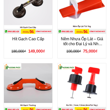
Hít Gạch Cao Cấp
Nêm Nhựa Ốp Lát – Giá
tốt cho Đại Lý và Nhà
Thầu
Giá
Giá
Giá
Giá
149,000
₫
75,000
₫
180,000
₫
100,000
₫
gốc
hiện
gốc
hiện
là:
tại
là:
tại
180,000₫.
là:
100,000₫.
là:
149,000₫.
75,000₫