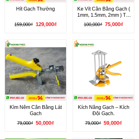
Hít Gạch Thường
Ke Vít Cân Bằng Gạch (
1mm, 1.5mm, 2mm ) Túi
1 kg
Giá
Giá
Giá
Giá
129,000
₫
75,000
₫
159,000
₫
100,000
₫
gốc
hiện
gốc
hiện
là:
tại
là:
tại
159,000₫.
là:
100,000₫.
là:
129,000₫.
75,000₫
Kìm Nêm Cân Bằng Lát
Kích Nâng Gạch – Kích
Gạch
Đội Gạch.
Giá
Giá
Giá
Giá
50,000
₫
59,000
₫
79,000
₫
79,000
₫
gốc
hiện
gốc
hiện
là:
tại
là:
tại
79,000₫.
là:
79,000₫.
là:
50,000₫.
59,000₫.