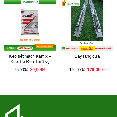
Keo trét mạch Kamix –
Bay răng cưa
Keo Trà Ron Túi 1Kg
Giá
Giá
Giá
Giá
20,000
₫
129,000
₫
25,000
₫
150,000
₫
gốc
hiện
gốc
hiện
là:
tại
là:
tại
25,000₫.
là:
150,000₫.
là:
20,000₫.
129,00