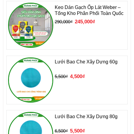
Keo Dán Gạch Ốp Lát Weber –
Tổng Kho Phân Phối Toàn Quốc
Giá
Giá
245,000
₫
290,000
₫
gốc
hiện
là:
tại
290,000₫.
là:
245,000₫.
Lưới Bao Che Xây Dựng 60g
Giá
Giá
4,500
₫
5,500
₫
gốc
hiện
là:
tại
5,500₫.
là:
4,500₫.
Lưới Bao Che Xây Dựng 80g
Giá
Giá
5,500
₫
6,500
₫
gốc
hiện