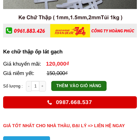
Ke chữ thập ốp lát gạch
120,000
₫
Giá khuyến mãi:
Giá niêm yết:
150,000
₫
Ke chữ thập ốp lát gạch số lượng
THÊM VÀO GIỎ HÀNG
0987.668.537
GIÁ TỐT NHẤT CHO NHÀ THẦU, ĐẠI LÝ => LIÊN HỆ NGAY