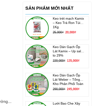
SẢN PHẨM MỚI NHẤT
Keo trét mạch Kamix
– Keo Trà Ron Túi
1Kg
Giá
Giá
25,000
₫
20,000
₫
gốc
hiện
là:
tại
25,000₫.
là:
20,000₫.
Keo Dán Gạch Ốp
Lát Kamix – Up sale
to 29%
Giá
Giá
220,000
₫
135,000
₫
gốc
hiện
là:
tại
220,000₫.
là:
135,000₫.
Keo Dán Gạch Ốp
Lát Weber – Tổng
Kho Phân Phối Toàn
Quốc
Giá
Giá
290,000
₫
245,000
₫
gốc
hiện
là:
tại
290,000₫.
là:
245,000₫.
 tường…
Lưới Bao Che Xây