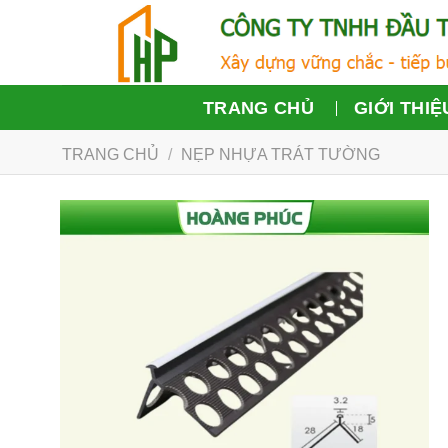
Chuyển
đến
nội
dung
TRANG CHỦ
GIỚI THIỆ
TRANG CHỦ
/
NẸP NHỰA TRÁT TƯỜNG