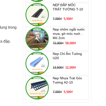
229,000₫.
là:
159,000₫.
NẸP ĐẮP MỐC
TRÁT TƯỜNG T-10
Giá
Giá
7,000
₫
5,500
₫
gốc
hiện
là:
tại
7,000₫.
là:
dụng trong
5,500₫.
Nẹp nhôm ngắt nước
mưa, gờ móc nước –
Mỏ 2cm
va đập.
Giá
Giá
72,000
₫
58,000
₫
gốc
hiện
là:
tại
72,000₫.
là:
58,000₫.
Nẹp Chỉ Âm Tường
U20
Giá
Giá
13,500
₫
12,000
₫
gốc
hiện
là:
tại
13,500₫.
là:
12,000₫.
Nẹp Nhựa Trát Góc
Tường A2-10
Giá
Giá
7,000
₫
5,500
₫
gốc
hiện
là:
tại
7,000₫.
là:
5,500₫.