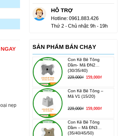
HỖ TRỢ
Hotline:
0961.883.426
Thứ 2 - Chủ nhật: 9h - 19h
SẢN PHẨM BÁN CHẠY
Ệ NGAY
Con Kê Bê Tông
Dầm- Mã ĐN2
(30/35/40)
Giá
Giá
229,000
₫
159,000
₫
gốc
hiện
là:
tại
229,000₫.
là:
159,000₫.
Con Kê Bê Tông –
Mã V1 (15/20)
loại nẹp
Giá
Giá
229,000
₫
159,000
₫
gốc
hiện
là:
tại
229,000₫.
là:
159,000₫.
Con Kê Bê Tông
Dầm – Mã ĐN3
(35/40/45/50)