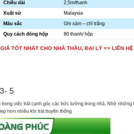
Chiều dài
2,5m/thanh
Xuất sứ
Malaysia
Màu sắc
Ghi xám – chỉ trắng
Quy cách đóng hộp
80 thanh/ hộp
GIÁ TỐT NHẤT CHO NHÀ THẦU, ĐẠI LÝ => LIÊN H
3- 5
 trong việc trát cạnh góc các bức tường trong nhà. Nhờ những 
p hơn nhiều khi trát truyền thống