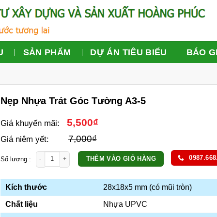
U
SẢN PHẨM
DỰ ÁN TIÊU BIỂU
BÁO G
Nẹp Nhựa Trát Góc Tường A3-5
5,500
₫
Giá khuyến mãi:
7,000
₫
Giá niêm yết:
Nẹp Nhựa Trát Góc Tường A3-5 số lượng
0987.668
THÊM VÀO GIỎ HÀNG
Kích thước
28x18x5 mm (có mũi tròn)
Chất liệu
Nhựa UPVC