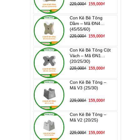
Giá
Giá
229,000
₫
159,000
₫
gốc
hiện
là:
tại
229,000₫.
là:
159,000₫.
Con Kê Bê Tông
Dầm – Mã ĐN4
(45/55/60)
Giá
Giá
229,000
₫
159,000
₫
gốc
hiện
là:
tại
229,000₫.
là:
159,000₫.
Con Kê Bê Tông Cột
Vách – Mã ĐN1
(20/25/30)
Giá
Giá
229,000
₫
159,000
₫
gốc
hiện
là:
tại
229,000₫.
là:
159,000₫.
Con Kê Bê Tông –
Mã V3 (25/30)
Giá
Giá
229,000
₫
159,000
₫
gốc
hiện
là:
tại
229,000₫.
là:
159,000₫.
Con Kê Bê Tông –
Mã V2 (20/25)
Giá
Giá
229,000
₫
159,000
₫
gốc
hiện
là:
tại